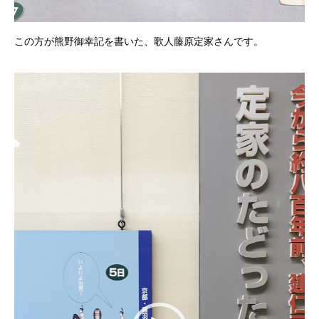
この方が熊野御幸記を書いた、歌人藤原定家さんです。
動
画
プ
レ
ー
ヤ
ー