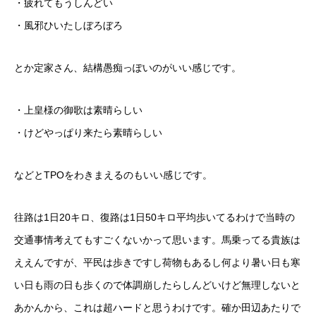
・疲れてもうしんどい
・風邪ひいたしぼろぼろ
とか定家さん、結構愚痴っぽいのがいい感じです。
・上皇様の御歌は素晴らしい
・けどやっぱり来たら素晴らしい
などとTPOをわきまえるのもいい感じです。
往路は1日20キロ、復路は1日50キロ平均歩いてるわけで当時の
交通事情考えてもすごくないかって思います。馬乗ってる貴族は
ええんですが、平民は歩きですし荷物もあるし何より暑い日も寒
い日も雨の日も歩くので体調崩したらしんどいけど無理しないと
あかんから、これは超ハードと思うわけです。確か田辺あたりで