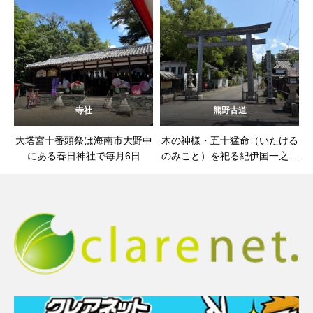
寺社
熊野古道
大塔宮十番頭祭は海南市大野中
木の神様・五十猛命（いたける
にある春日神社で毎月6日
のみこと）を祀る紀伊国一之宮
伊太祁曽神社