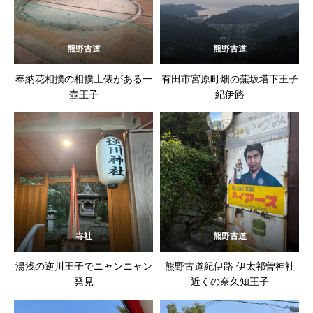
熊野古道
熊野古道
奉納花相撲の相撲土俵がある一
有田市宮原町畑の蕪坂塔下王子
壺王子
紀伊路
寺社
熊野古道
湯浅の逆川王子でニャンニャン
熊野古道紀伊路 伊太祁曽神社
発見
近くの奈久知王子