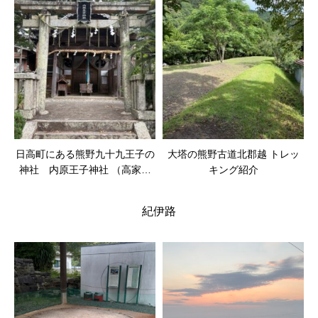
日高町にある熊野九十九王子の
大塔の熊野古道北郡越 トレッ
神社 内原王子神社 （高家王
キング紹介
子）
紀伊路