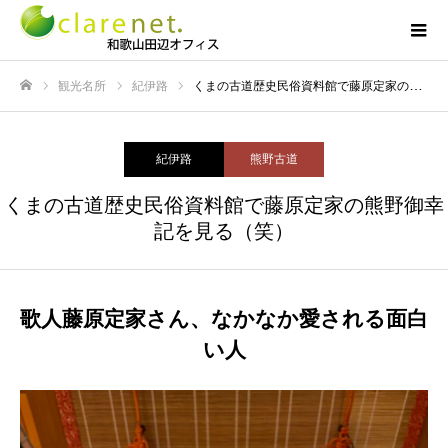
観光名所
紀伊路
くまの古道歴史民俗資料館で藤原定家の熊野御幸記を見る（笑）
ホーム
紀伊路
熊野古道
くまの古道歴史民俗資料館で藤原定家の熊野御幸
記を見る（笑）
歌人藤原定家さん、なかなか愛される面白
い人