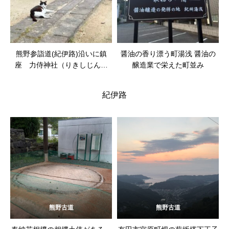
熊野参詣道(紀伊路)沿いに鎮
醤油の香り漂う町湯浅 醤油の
座 力侍神社（りきしじんじ
醸造業で栄えた町並み
ゃ）
紀伊路
熊野古道
熊野古道