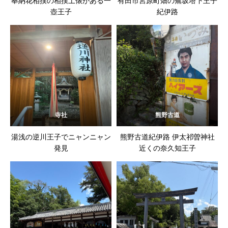
奉納花相撲の相撲土俵がある一
有田市宮原町畑の蕪坂塔下王子
壺王子
紀伊路
寺社
熊野古道
湯浅の逆川王子でニャンニャン
熊野古道紀伊路 伊太祁曽神社
発見
近くの奈久知王子