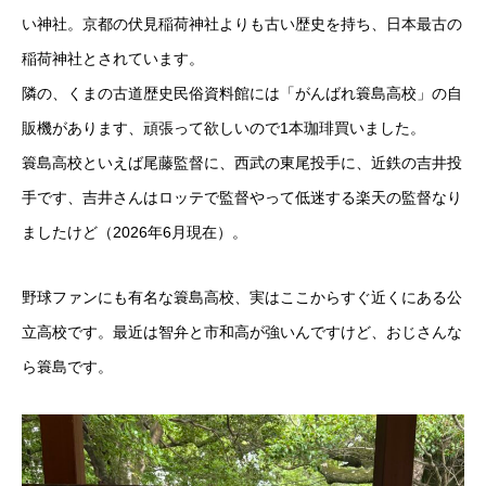
い神社。京都の伏見稲荷神社よりも古い歴史を持ち、日本最古の
稲荷神社とされています。
隣の、くまの古道歴史民俗資料館には「がんばれ簑島高校」の自
販機があります、頑張って欲しいので1本珈琲買いました。
簑島高校といえば尾藤監督に、西武の東尾投手に、近鉄の吉井投
手です、吉井さんはロッテで監督やって低迷する楽天の監督なり
ましたけど（2026年6月現在）。
野球ファンにも有名な簑島高校、実はここからすぐ近くにある公
立高校です。最近は智弁と市和高が強いんですけど、おじさんな
ら簑島です。