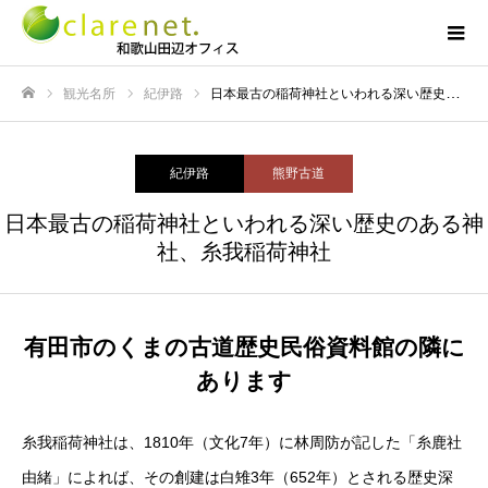
観光名所
紀伊路
日本最古の稲荷神社といわれる深い歴史のある神社、糸我稲荷神社
ホーム
紀伊路
熊野古道
日本最古の稲荷神社といわれる深い歴史のある神
社、糸我稲荷神社
有田市のくまの古道歴史民俗資料館の隣に
あります
糸我稲荷神社は、1810年（文化7年）に林周防が記した「糸鹿社
由緒」によれば、その創建は白雉3年（652年）とされる歴史深