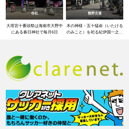
寺社
熊野古道
大塔宮十番頭祭は海南市大野中
木の神様・五十猛命（いたける
にある春日神社で毎月6日
のみこと）を祀る紀伊国一之宮
伊太祁曽神社