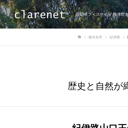
田辺オフィスサイト 秋津野
観光名所
紀伊路
ホーム
歴史と自然が