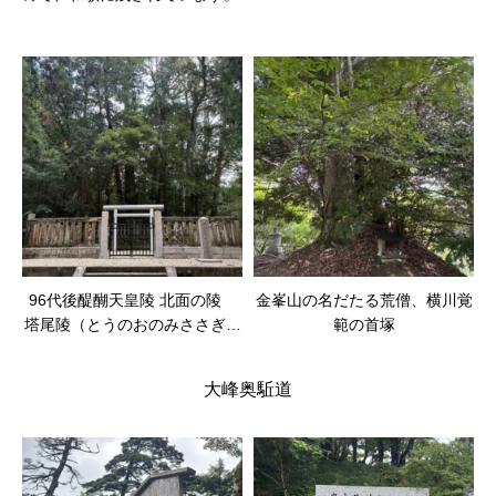
96代後醍醐天皇陵 北面の陵
金峯山の名だたる荒僧、横川覚
塔尾陵（とうのおのみささぎ）
範の首塚
と孫の世泰親王
大峰奥駈道