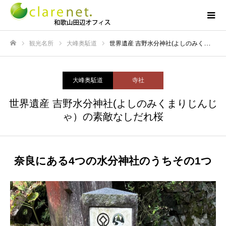
観光名所
大峰奥駈道
世界遺産 吉野水分神社(よしのみくまりじんじゃ）の素敵なしだれ桜
ホーム
大峰奥駈道
寺社
世界遺産 吉野水分神社(よしのみくまりじんじ
ゃ）の素敵なしだれ桜
奈良にある4つの水分神社のうちその1つ