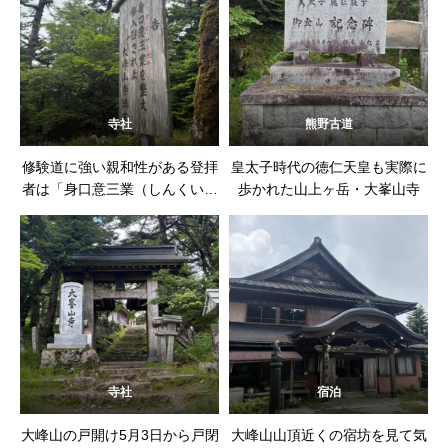
寺社
熊野古道
修験道に強い親和性がある登拝
皇太子時代の徳仁天皇も実際に
者は「身口意三業（しんくいさ
歩かれた山上ヶ岳・大峯山寺
んごう）」を整えます
寺社
宿泊
大峰山の戸開け5月3日から戸閉
大峰山山頂近くの宿坊を見て気