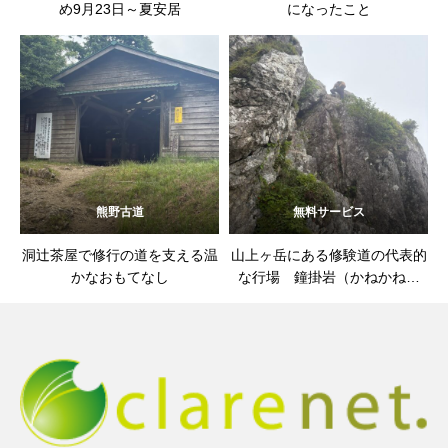
め9月23日～夏安居
になったこと
熊野古道
無料サービス
洞辻茶屋で修行の道を支える温
山上ヶ岳にある修験道の代表的
かなおもてなし
な行場 鐘掛岩（かねかねい
わ）