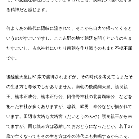
る精神だと感じます。
何よりあの時代に隠岐に流されて、そこから自力で帰ってくると
いうのがすごいですし、ここ吉野の地で朝廷を開くというのもま
たすごいし、吉水神社にいたり南朝を作り戦うのもまた不撓不屈
です。
後醍醐天皇は51歳で崩御されますが、その時代を考えてもまたそ
の生き方も尊敬でしかありません。南朝の後醍醐天皇、護良親
王、楠木正成公、楠木正行公、阿倍野神社の北畠顕家公、などを
祀った神社が多くありますが、忠義、武勇、奉公などが描かれて
います。田辺市大塔も大塔宮（だいとうのみや）護良親王から来
てますが、同じ読み方は恐縮しておおとうになったとか。若干27
歳で亡くなってもその生き方は今の時代にも共鳴するからこそ、