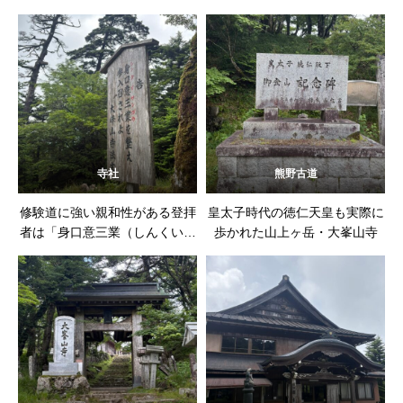
寺社
熊野古道
修験道に強い親和性がある登拝
皇太子時代の徳仁天皇も実際に
者は「身口意三業（しんくいさ
歩かれた山上ヶ岳・大峯山寺
んごう）」を整えます