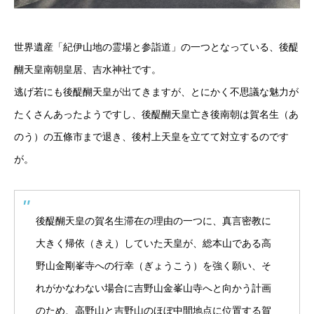
世界遺産「紀伊山地の霊場と参詣道」の一つとなっている、後醍
醐天皇南朝皇居、吉水神社です。
逃げ若にも後醍醐天皇が出てきますが、とにかく不思議な魅力が
たくさんあったようですし、後醍醐天皇亡き後南朝は賀名生（あ
のう）の五條市まで退き、後村上天皇を立てて対立するのです
が。
後醍醐天皇の賀名生滞在の理由の一つに、真言密教に
大きく帰依（きえ）していた天皇が、総本山である高
野山金剛峯寺への行幸（ぎょうこう）を強く願い、そ
れがかなわない場合に吉野山金峯山寺へと向かう計画
のため、高野山と吉野山のほぼ中間地点に位置する賀