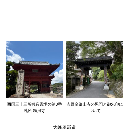
西国三十三所観音霊場の第3番
吉野金峯山寺の黒門と御朱印に
札所 粉河寺
ついて
大峰奥駈道