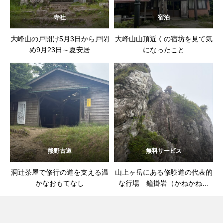
寺社
宿泊
大峰山の戸開け5月3日から戸閉
大峰山山頂近くの宿坊を見て気
め9月23日～夏安居
になったこと
熊野古道
無料サービス
洞辻茶屋で修行の道を支える温
山上ヶ岳にある修験道の代表的
かなおもてなし
な行場 鐘掛岩（かねかねい
わ）