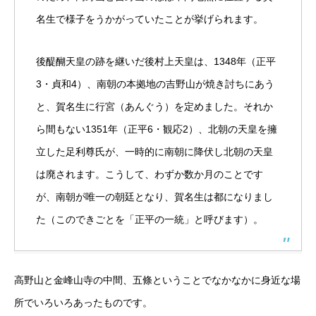
名生で様子をうかがっていたことが挙げられます。
後醍醐天皇の跡を継いだ後村上天皇は、1348年（正平
3・貞和4）、南朝の本拠地の吉野山が焼き討ちにあう
と、賀名生に行宮（あんぐう）を定めました。それか
ら間もない1351年（正平6・観応2）、北朝の天皇を擁
立した足利尊氏が、一時的に南朝に降伏し北朝の天皇
は廃されます。こうして、わずか数か月のことです
が、南朝が唯一の朝廷となり、賀名生は都になりまし
た（このできごとを「正平の一統」と呼びます）。
高野山と金峰山寺の中間、五條ということでなかなかに身近な場
所でいろいろあったものです。