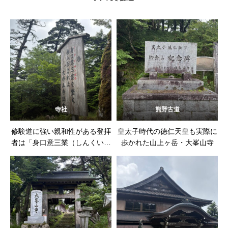
寺社
熊野古道
修験道に強い親和性がある登拝
皇太子時代の徳仁天皇も実際に
者は「身口意三業（しんくいさ
歩かれた山上ヶ岳・大峯山寺
んごう）」を整えます