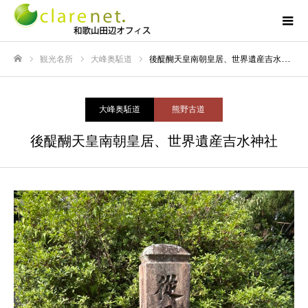
観光名所
大峰奥駈道
後醍醐天皇南朝皇居、世界遺産吉水神社
ホーム
大峰奥駈道
熊野古道
後醍醐天皇南朝皇居、世界遺産吉水神社