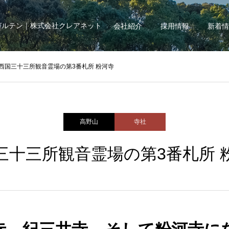
ガルテン｜株式会社クレアネット
会社紹介
採用情報
新着情
西国三十三所観音霊場の第3番札所 粉河寺
高野山
寺社
三十三所観音霊場の第3番札所 