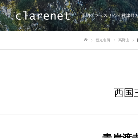
田辺オフィスサイト 秋津野
観光名所
高野山
ホーム
西国