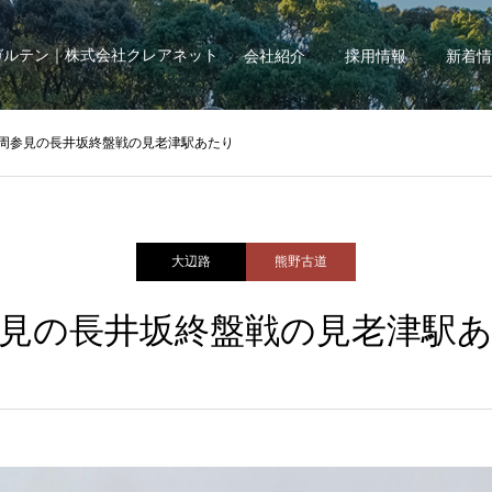
ガルテン｜株式会社クレアネット
会社紹介
採用情報
新着情
周参見の長井坂終盤戦の見老津駅あたり
大辺路
熊野古道
見の長井坂終盤戦の見老津駅