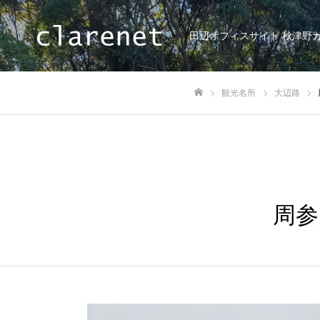
田辺オフィスサイト 秋津野
観光名所
大辺路
ホーム
周参