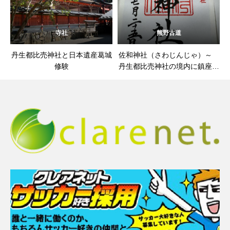
寺社
熊野古道
丹生都比売神社と日本遺産葛城
佐和神社（さわじんじゃ）～
修験
丹生都比売神社の境内に鎮座す
る境内社