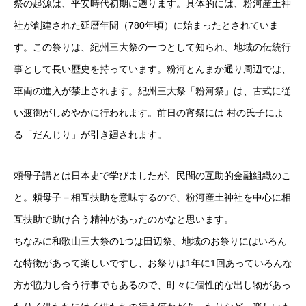
祭の起源は、平安時代初期に遡ります。具体的には、粉河産土神
社が創建された延暦年間（780年頃）に始まったとされていま
す。この祭りは、紀州三大祭の一つとして知られ、地域の伝統行
事として長い歴史を持っています。粉河とんまか通り周辺では、
車両の進入が禁止されます。紀州三大祭「粉河祭」は、古式に従
い渡御がしめやかに行われます。前日の宵祭には 村の氏子によ
る「だんじり」が引き廻されます。
頼母子講とは日本史で学びましたが、民間の互助的金融組織のこ
と。頼母子＝相互扶助を意味するので、粉河産土神社を中心に相
互扶助で助け合う精神があったのかなと思います。
ちなみに和歌山三大祭の1つは田辺祭、地域のお祭りにはいろん
な特徴があって楽しいですし、お祭りは1年に1回あっていろんな
方が協力し合う行事でもあるので、町々に個性的な出し物があっ