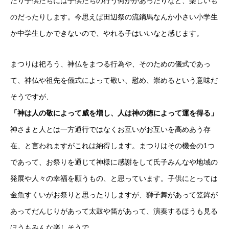
たり子供たちには子供たちの行う何かがあったりなど、楽しいも
のだったりします。今思えば田辺祭の流鏑馬なんか小さい小学生
か中学生しかできないので、やれる子はいいなと感じます。
まつりは祀ろう、神仏をまつる行為や、そのための儀式であっ
て、神仏や祖先を儀式によって敬い、慰め、崇めるという意味だ
そうですが、
「神は人の敬によって威を増し、人は神の徳によって運を得る」
神さまと人とは一方通行ではなくお互いがお互いを高めあう存
在、と言われますがこれは納得します。まつりはその機会の1つ
であって、お祭りを通じて神様に感謝をして氏子みんなや地域の
発展や人々の幸福を願うもの、と思っています。子供にとっては
金魚すくいがお祭りと思ったりしますが、獅子舞があって笠鉾が
あってだんじりがあって太鼓や笛があって、演奏するほうも見る
ほうもみんな楽しそうで。