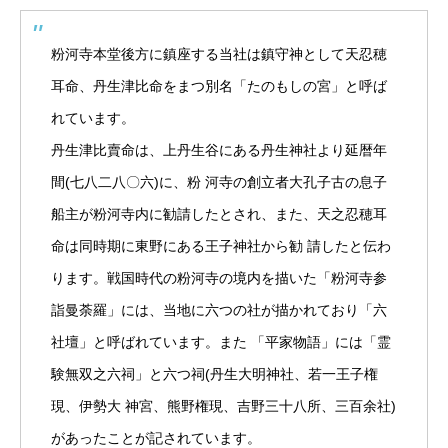
粉河寺本堂後方に鎮座する当社は鎮守神として天忍穂
耳命、丹生津比命をまつ別名「たのもしの宮」と呼ば
れています。
丹生津比賣命は、上丹生谷にある丹生神社より延暦年
間(七八二八〇六)に、粉 河寺の創立者大孔子古の息子
船主が粉河寺内に勧請したとされ、また、天之忍穂耳
命は同時期に東野にある王子神社から勧 請したと伝わ
ります。戦国時代の粉河寺の境内を描いた「粉河寺参
詣曼荼羅」には、当地に六つの社が描かれており「六
社壇」と呼ばれています。また 「平家物語」には「霊
験無双之六祠」と六つ祠(丹生大明神社、若一王子権
現、伊勢大 神宮、熊野権現、吉野三十八所、三百余社)
があったことが記されています。