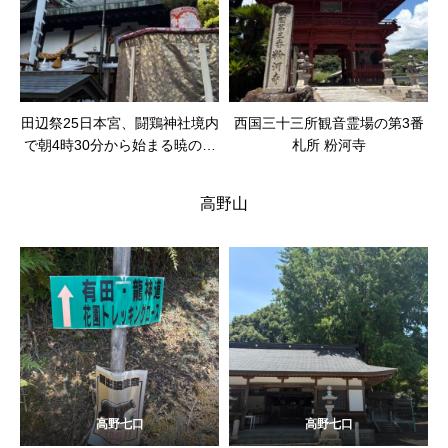
田辺祭25日本宮、闘鶏神社境内
西国三十三所観音霊場の第3番
で朝4時30分から始まる暁の祭
札所 粉河寺
典
高野山
高野七口
高野七口