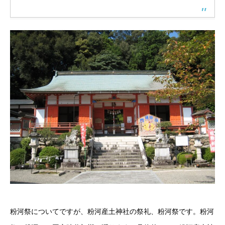
粉河祭についてですが、粉河産土神社の祭礼、粉河祭です。粉河