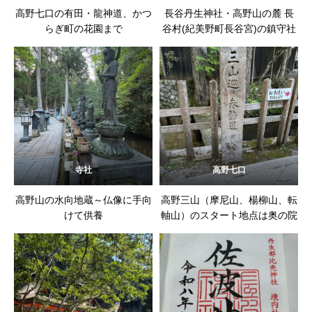
高野七口の有田・龍神道、かつ
長谷丹生神社・高野山の麓 長
らぎ町の花園まで
谷村(紀美野町長谷宮)の鎮守社
寺社
高野七口
高野山の水向地蔵～仏像に手向
高野三山（摩尼山、楊柳山、転
けて供養
軸山）のスタート地点は奥の院