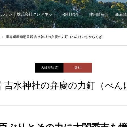
ガルテン｜株式会社クレアネット
会社紹介
採用情報
新着情
世界遺産南朝皇居 吉水神社の弁慶の力釘（べんけいちからくぎ）
大峰奥駈道
寺社
居 吉水神社の弁慶の力釘（べん