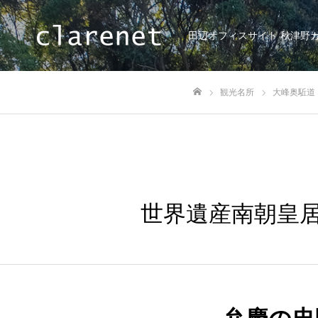
田辺オフィスサイト 秋津野
観光名所
大峰奥駈道
ホーム
世界遺産南朝皇