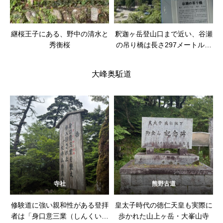
継桜王子にある、野中の清水と
釈迦ヶ岳登山口まで近い、谷瀬
秀衡桜
の吊り橋は長さ297メートル高
さ54メートル
大峰奥駈道
寺社
熊野古道
修験道に強い親和性がある登拝
皇太子時代の徳仁天皇も実際に
者は「身口意三業（しんくいさ
歩かれた山上ヶ岳・大峯山寺