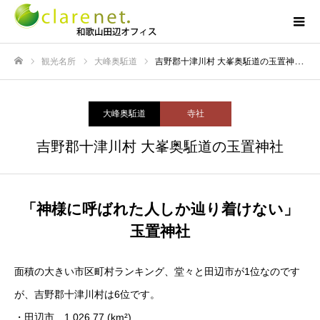
観光名所
大峰奥駈道
吉野郡十津川村 大峯奥駈道の玉置神社
ホーム
大峰奥駈道
寺社
吉野郡十津川村 大峯奥駈道の玉置神社
「神様に呼ばれた人しか辿り着けない」
玉置神社
面積の大きい市区町村ランキング、堂々と田辺市が1位なのです
が、吉野郡十津川村は6位です。
・田辺市 1,026.77 (km²)