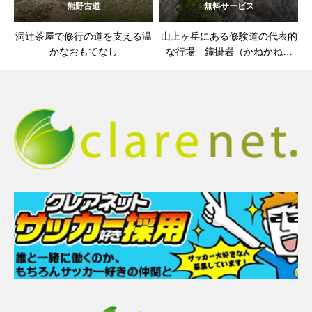
熊野古道
無料サービス
洞辻茶屋で修行の道を支える温
山上ヶ岳にある修験道の代表的
かなおもてなし
な行場 鐘掛岩（かねかねい
わ）