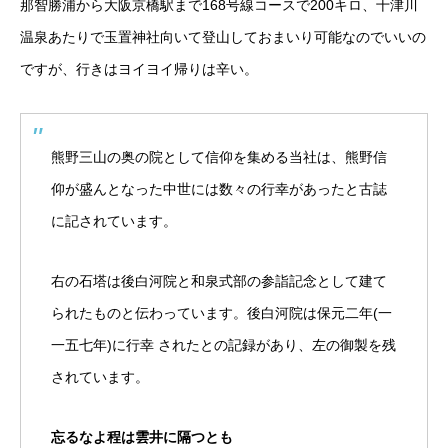
那智勝浦から大阪京橋駅まで168号線コースで200キロ、十津川
温泉あたりで玉置神社向いて登山しておまいり可能なのでいいの
ですが、行きはヨイヨイ帰りは辛い。
熊野三山の奥の院として信仰を集める当社は、熊野信
仰が盛んとなった中世には数々の行幸があったと古誌
に記されています。
右の石塔は後白河院と和泉式部の参詣記念として建て
られたものと伝わっています。後白河院は保元二年(一
一五七年)に行幸 されたとの記録があり、左の御製を残
されています。
忘るなよ程は雲井に隔つとも