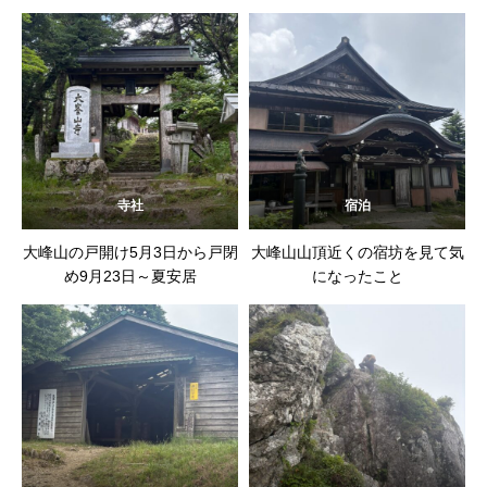
んごう）」を整えます
寺社
宿泊
大峰山の戸開け5月3日から戸閉
大峰山山頂近くの宿坊を見て気
め9月23日～夏安居
になったこと