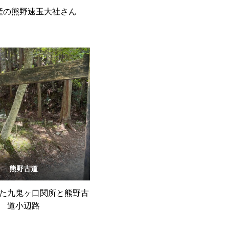
産の熊野速玉大社さん
熊野古道
た九鬼ヶ口関所と熊野古
道小辺路