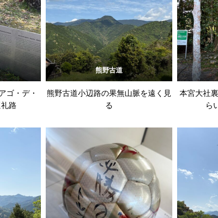
熊野古道
ィアゴ・デ・
熊野古道小辺路の果無山脈を遠く見
本宮大社裏
巡礼路
る
ら