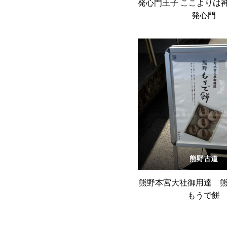
発心門王子 ここよりは
発心門
熊野古道
熊野本宮大社御用達 
もうで餅