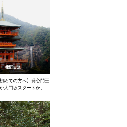
熊野古道
初めての方へ】発心門王
か大門坂スタートか、ど
ちかがおすすめ