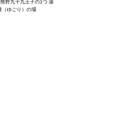
 熊野九十九王子の1つ 湯
離（ゆごり）の場