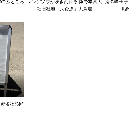
神のふところ
レンゲソウが咲き乱れる 熊野本宮大
湯の峰王子
社旧社地「大斎原」大鳥居
垢
熊野名物熊野