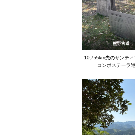
熊野古道
10,755km先のサンテ
コンポステーラ