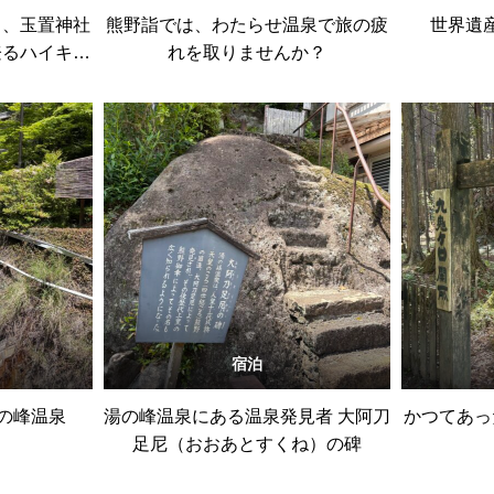
る、玉置神社
熊野詣では、わたらせ温泉で旅の疲
世界遺
登るハイキン
れを取りませんか？
宿泊
の峰温泉
湯の峰温泉にある温泉発見者 大阿刀
かつてあっ
足尼（おおあとすくね）の碑