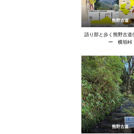
熊野古道
語り部と歩く熊野古道
ー 横垣峠
熊野古道