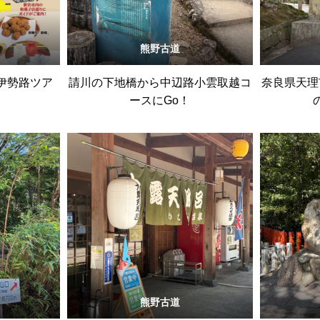
熊野古道
伊勢路ツア
請川の下地橋から中辺路小雲取越コ
奈良県天理
ースにGo！
熊野古道