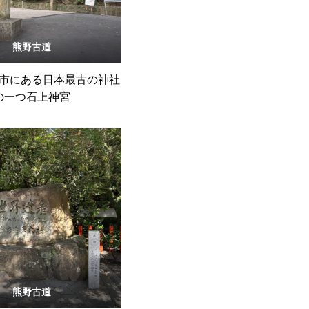
熊野古道
市にある日本最古の神社
の一つ石上神宮
熊野古道