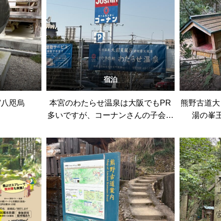
宿泊
宮八咫烏
本宮のわたらせ温泉は大阪でもPR
熊野古道大
多いですが、コーナンさんの子会社
湯の峯
運営