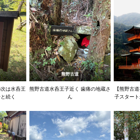
熊野古道
の次は水呑王
熊野古道水呑王子近く 歯痛の地蔵さ
【熊野古道
子と続く
ん
子スタート
っ