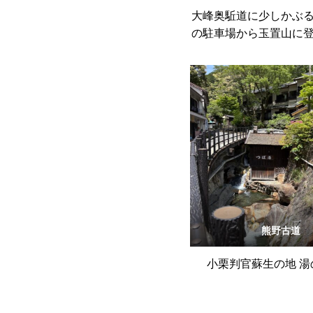
大峰奥駈道に少しかぶ
の駐車場から玉置山に
グコース
熊野古道
小栗判官蘇生の地 湯