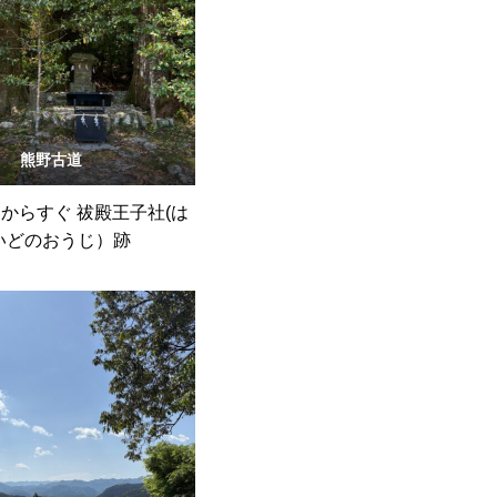
熊野古道
からすぐ 祓殿王子社(は
いどのおうじ）跡