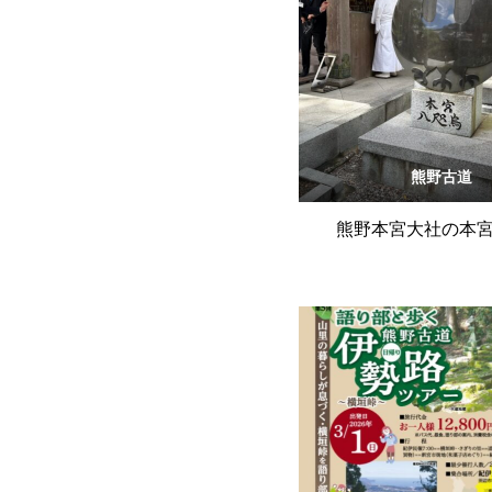
熊野古道
熊野本宮大社の本