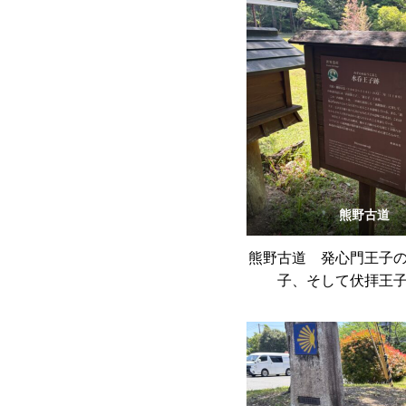
熊野古道
熊野古道 発心門王子
子、そして伏拝王