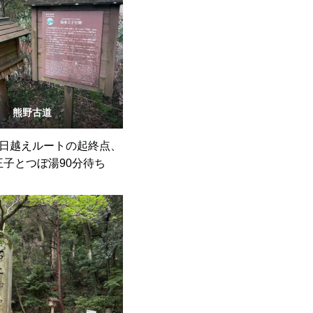
熊野古道
日越えルートの起終点、
王子とつぼ湯90分待ち