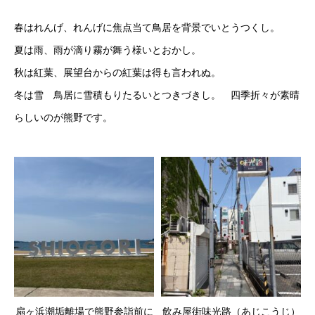
春はれんげ、れんげに焦点当て鳥居を背景でいとうつくし。
夏は雨、雨が滴り霧が舞う様いとおかし。
秋は紅葉、展望台からの紅葉は得も言われぬ。
冬は雪 鳥居に雪積もりたるいとつきづきし。 四季折々が素晴
らしいのが熊野です。
扇ヶ浜潮垢離場で熊野参詣前に
飲み屋街味光路（あじこうじ）