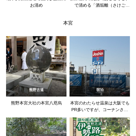
お清め
で清める「酒垢離（さけご
り）」
本宮
熊野古道
宿泊
熊野本宮大社の本宮八咫烏
本宮のわたらせ温泉は大阪でも
PR多いですが、コーナンさん
の子会社運営