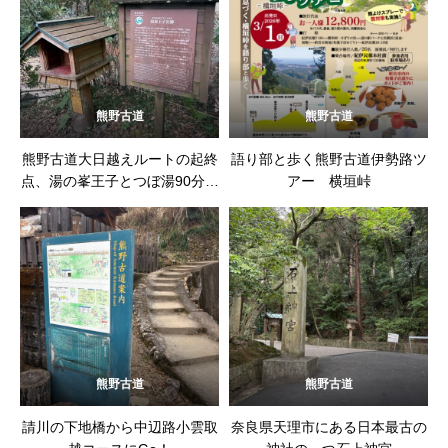
熊野古道
熊野古道
熊野古道大日越えルートの起終
語り部と歩く熊野古道伊勢路ツ
点、湯の峯王子とつぼ湯90分待
アー 横垣峠
ち
熊野古道
熊野古道
請川の下地橋から中辺路小雲取
奈良県天理市にある日本最古の