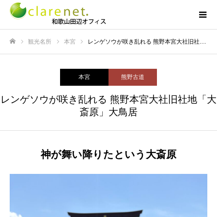
観光名所
本宮
レンゲソウが咲き乱れる 熊野本宮大社旧社地「大斎原」大鳥居
ホーム
本宮
熊野古道
レンゲソウが咲き乱れる 熊野本宮大社旧社地「大
斎原」大鳥居
神が舞い降りたという大斎原