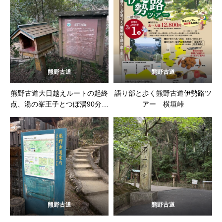
熊野古道
熊野古道
熊野古道大日越えルートの起終
語り部と歩く熊野古道伊勢路ツ
点、湯の峯王子とつぼ湯90分待
アー 横垣峠
ち
熊野古道
熊野古道