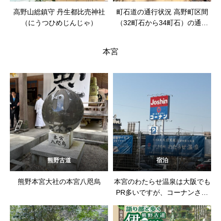
高野山総鎮守 丹生都比売神社
町石道の通行状況 高野町区間
（にうつひめじんじゃ）
（32町石から34町石）の通行
止めは継続中
本宮
熊野古道
宿泊
熊野本宮大社の本宮八咫烏
本宮のわたらせ温泉は大阪でも
PR多いですが、コーナンさん
の子会社運営