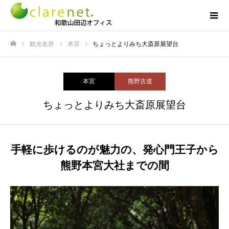
観光名所
本宮
ちょっとよりみち大斎原展望台
ホーム
本宮
熊野古道
ちょっとよりみち大斎原展望台
手軽に歩けるのが魅力の、発心門王子から
熊野本宮大社までの間