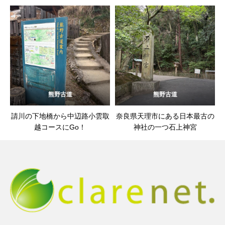
ち
熊野古道
熊野古道
請川の下地橋から中辺路小雲取
奈良県天理市にある日本最古の
越コースにGo！
神社の一つ石上神宮