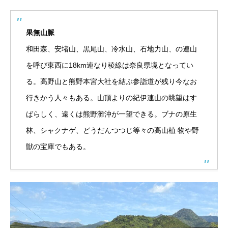
果無山脈
和田森、安堵山、黒尾山、冷水山、石地力山、の連山
を呼び東西に18km連なり稜線は奈良県境となってい
る。高野山と熊野本宮大社を結ぶ参詣道が残り今なお
行きかう人々もある。山頂よりの紀伊連山の眺望はす
ばらしく、遠くは熊野灘沖が一望できる。ブナの原生
林、シャクナゲ、どうだんつつじ等々の高山植 物や野
獣の宝庫でもある。