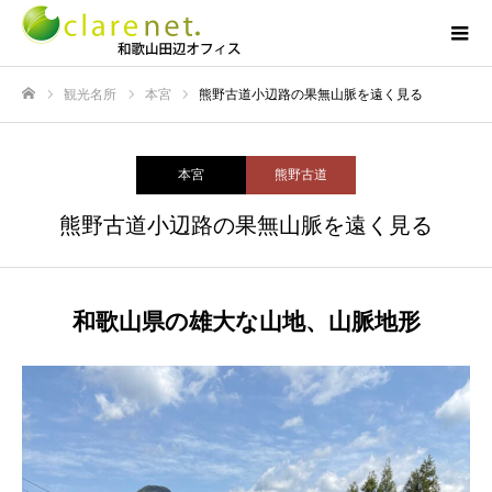
観光名所
本宮
熊野古道小辺路の果無山脈を遠く見る
ホーム
本宮
熊野古道
熊野古道小辺路の果無山脈を遠く見る
和歌山県の雄大な山地、山脈地形