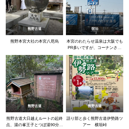
熊野古道
宿泊
熊野本宮大社の本宮八咫烏
本宮のわたらせ温泉は大阪でも
PR多いですが、コーナンさん
の子会社運営
熊野古道
熊野古道
熊野古道大日越えルートの起終
語り部と歩く熊野古道伊勢路ツ
点、湯の峯王子とつぼ湯90分待
アー 横垣峠