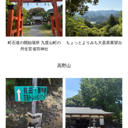
町石道の開始場所 九度山町の
ちょっとよりみち大斎原展望台
丹生官省符神社
高野山