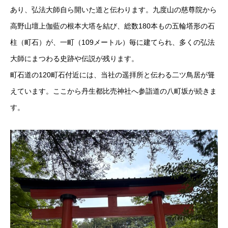
あり、弘法大師自ら開いた道と伝わります。九度山の慈尊院から
高野山壇上伽藍の根本大塔を結び、総数180本もの五輪塔形の石
柱（町石）が、一町（109メートル）毎に建てられ、多くの弘法
大師にまつわる史跡や伝説が残ります。
町石道の120町石付近には、当社の遥拝所と伝わる二ツ鳥居が聳
えています。ここから丹生都比売神社へ参詣道の八町坂が続きま
す。