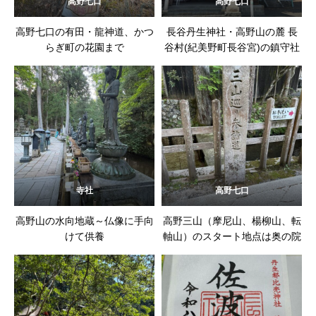
高野七口
高野七口
高野七口の有田・龍神道、かつ
長谷丹生神社・高野山の麓 長
らぎ町の花園まで
谷村(紀美野町長谷宮)の鎮守社
寺社
高野七口
高野山の水向地蔵～仏像に手向
高野三山（摩尼山、楊柳山、転
けて供養
軸山）のスタート地点は奥の院