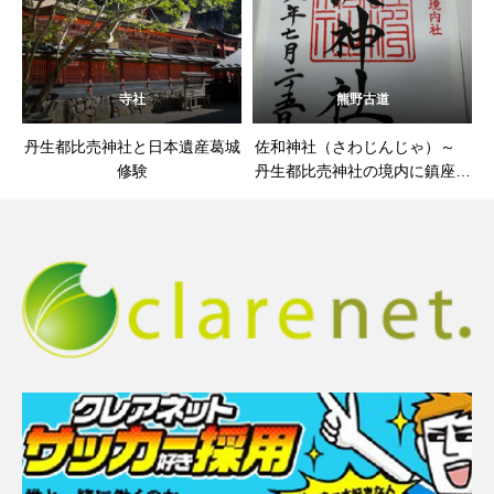
寺社
熊野古道
丹生都比売神社と日本遺産葛城
佐和神社（さわじんじゃ）～
修験
丹生都比売神社の境内に鎮座す
る境内社