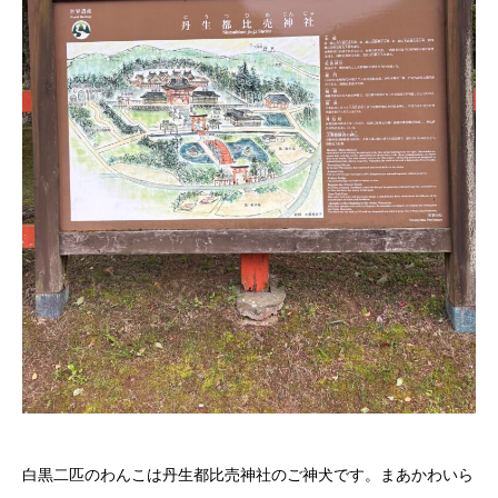
白黒二匹のわんこは丹生都比売神社のご神犬です。まあかわいら