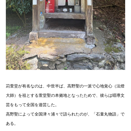
苅萱堂が有名なのは、中世半ば、高野聖の一派で心地覚心（法燈
大師）を祖とする萱堂聖の本拠地となったためで、彼らは唱導文
芸をもって全国を遊芸した。
高野聖によって全国津々浦々で語られたのが、「石童丸物語」で
ある。