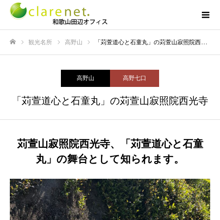
観光名所
高野山
「苅萱道心と石童丸」の苅萱山寂照院西光寺
ホーム
高野山
高野七口
「苅萱道心と石童丸」の苅萱山寂照院西光寺
苅萱山寂照院西光寺、「苅萱道心と石童
丸」の舞台として知られます。