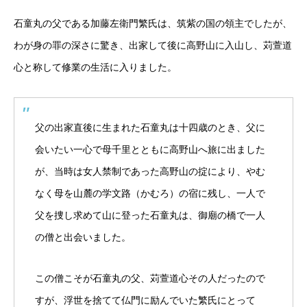
石童丸の父である加藤左衛門繁氏は、筑紫の国の領主でしたが、
わが身の罪の深さに驚き、出家して後に高野山に入山し、苅萱道
心と称して修業の生活に入りました。
父の出家直後に生まれた石童丸は十四歳のとき、父に
会いたい一心で母千里とともに高野山へ旅に出ました
が、当時は女人禁制であった高野山の掟により、やむ
なく母を山麓の学文路（かむろ）の宿に残し、一人で
父を捜し求めて山に登った石童丸は、御廟の橋で一人
の僧と出会いました。
この僧こそが石童丸の父、苅萱道心その人だったので
すが、浮世を捨てて仏門に励んでいた繁氏にとって