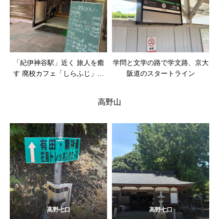
「紀伊神谷駅」近く 旅人を癒
学問と文学の路で学文路、京大
す 廃校カフェ「しらふじ」さ
阪道のスタートライン
ん
高野山
高野七口
高野七口