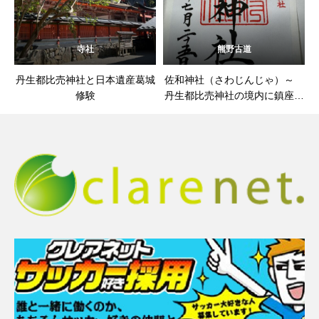
寺社
熊野古道
丹生都比売神社と日本遺産葛城
佐和神社（さわじんじゃ）～
修験
丹生都比売神社の境内に鎮座す
る境内社