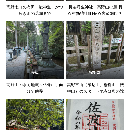
高野七口の有田・龍神道、かつ
長谷丹生神社・高野山の麓 長
らぎ町の花園まで
谷村(紀美野町長谷宮)の鎮守社
寺社
高野七口
高野山の水向地蔵～仏像に手向
高野三山（摩尼山、楊柳山、転
けて供養
軸山）のスタート地点は奥の院