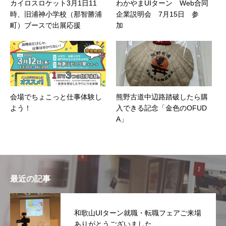
カイロスロケット3月1日11
わかやまUIターン Web合同
時、旧浦神小学校（那智勝浦
企業説明会 7月15日 参
町）ブースで出展応援
加
会場でちょこっと仕事体験し
熊野古道中辺路踏破したら購
よう！
入できる記念「金色のOFUD
A」
最近の記事
和歌山UIターン就職・転職フェアご来場
ありがとうございました