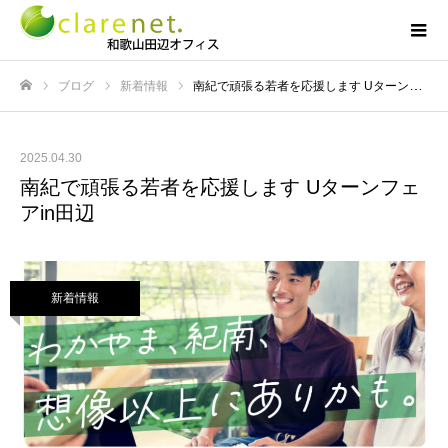
ブログ
新着情報
南紀で頑張る若者を応援します Uターンフェアin田辺
ホーム
2025.04.30
南紀で頑張る若者を応援します Uターンフェ
アin田辺
新着情報