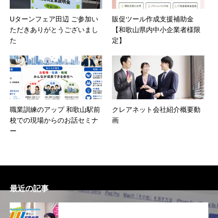
Uターンフェア田辺 ご参加い
販促ツール作成支援補助金
ただきありがとうございまし
【和歌山県内中小企業者様限
た
定】
職業訓練のアップ 和歌山駅前
クレアネット会社紹介概要動
校での現場からのお話セミナ
画
ー
最近の記事