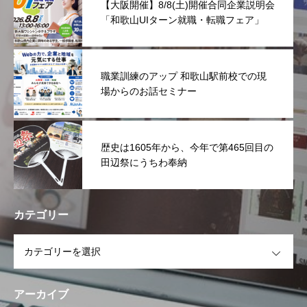
【大阪開催】8/8(土)開催合同企業説明会
「和歌山UIターン就職・転職フェア」
職業訓練のアップ 和歌山駅前校での現
場からのお話セミナー
歴史は1605年から、今年で第465回目の
田辺祭にうちわ奉納
カテゴリー
OPEN
アーカイブ