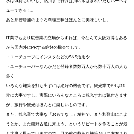
水は気持ちいいし、鮎川まで行けば川の水はきれいだしバーベキ
ューできるし。
あと那智勝浦のまぐろ料理三昧はほんとに美味しいし。
IT業でもあり広告業の立場からすれば、今なんて大阪万博もある
から国内外にPRする絶好の機会でして、
・ユーチューブにインスタなどのSNS活用や
・ユーチューバーなんかだと登録者数数万人から数十万人の人も
多く
いろんな施策を打ち出すには絶好の機会です。観光業でPRは非
常に大事ですし、実際にいろんなところに観光すれば気付きます
が、旅行や観光はほんとに楽しいものです。
また、観光業で大事な「おもてなし」精神で、また和歌山にこよ
うとか、また熊野古道に来よう、というリピートを作ることが最
も大事と思っていますので、目の前の些細な施策だけに左右され