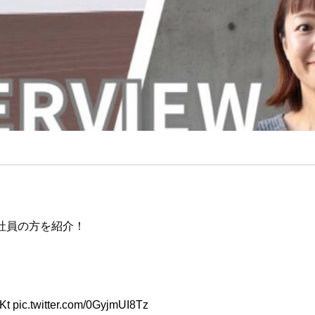
社員の方を紹介！
kKt
pic.twitter.com/0GyjmUI8Tz