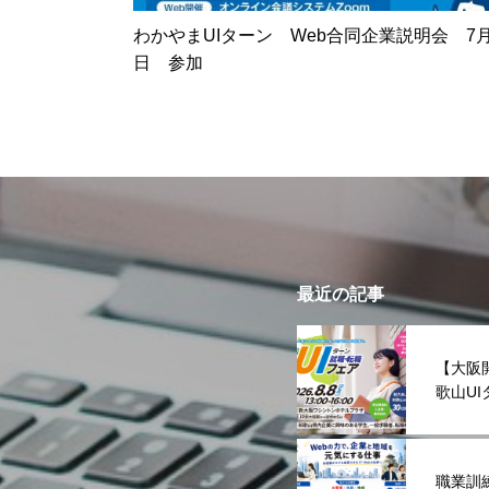
わかやまUIターン Web合同企業説明会 7月
日 参加
最近の記事
【大阪
歌山U
職業訓