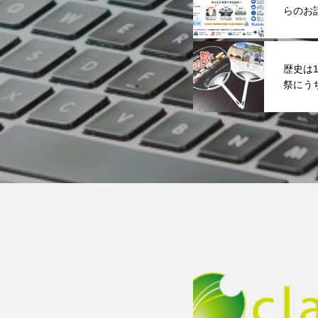
らのお
歴史は1
祭にう