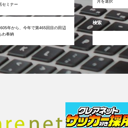
話セミナー
検索
605年から、今年で第465回目の田辺
ちわ奉納