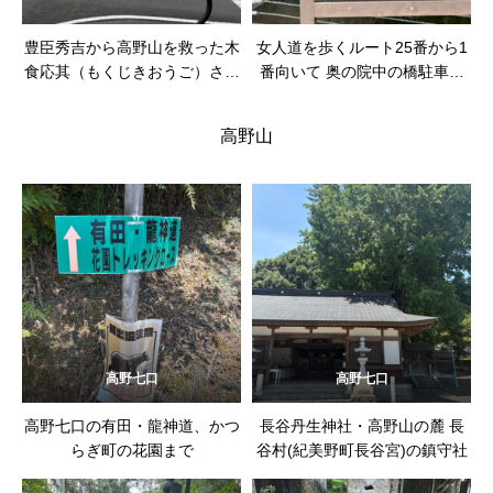
豊臣秀吉から高野山を救った木
女人道を歩くルート25番から1
食応其（もくじきおうご）さん
番向いて 奥の院中の橋駐車場
と橋本橋
スタート
高野山
高野七口
高野七口
高野七口の有田・龍神道、かつ
長谷丹生神社・高野山の麓 長
らぎ町の花園まで
谷村(紀美野町長谷宮)の鎮守社