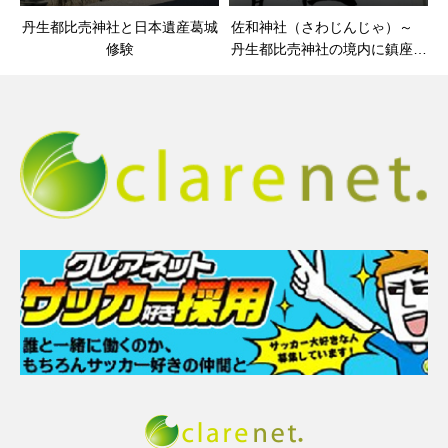
丹生都比売神社と日本遺産葛城
佐和神社（さわじんじゃ）～
修験
丹生都比売神社の境内に鎮座す
る境内社