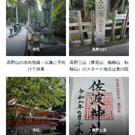
寺社
高野七口
高野山の水向地蔵～仏像に手向
高野三山（摩尼山、楊柳山、転
けて供養
軸山）のスタート地点は奥の院
寺社
熊野古道