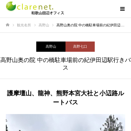
観光名所
高野山
高野山奥の院 中の橋駐車場前の紀伊田辺駅行きバス
ホーム
高野山
高野七口
高野山奥の院 中の橋駐車場前の紀伊田辺駅行きバ
ス
護摩壇山、龍神、熊野本宮大社と小辺路ル
ートバス