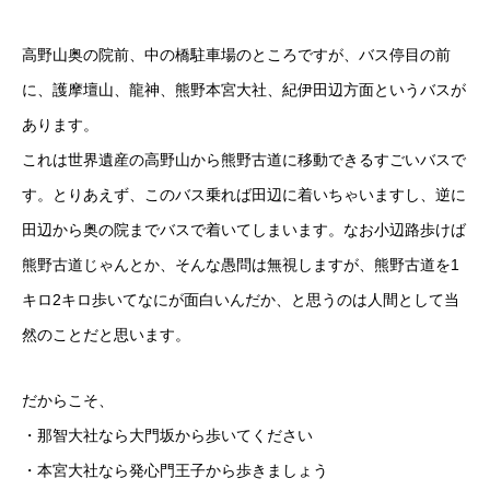
高野山奥の院前、中の橋駐車場のところですが、バス停目の前
に、護摩壇山、龍神、熊野本宮大社、紀伊田辺方面というバスが
あります。
これは世界遺産の高野山から熊野古道に移動できるすごいバスで
す。とりあえず、このバス乗れば田辺に着いちゃいますし、逆に
田辺から奥の院までバスで着いてしまいます。なお小辺路歩けば
熊野古道じゃんとか、そんな愚問は無視しますが、熊野古道を1
キロ2キロ歩いてなにが面白いんだか、と思うのは人間として当
然のことだと思います。
だからこそ、
・那智大社なら大門坂から歩いてください
・本宮大社なら発心門王子から歩きましょう