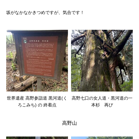
坂がなかなかきつめですが、気合です！
世界遺産 高野参詣道 黒河道(く
高野七口の女人道・黒河道の一
ろこみち) の 終着点
本杉 再び
高野山