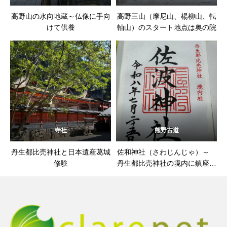
高野山の水向地蔵～仏像に手向
高野三山（摩尼山、楊柳山、転
けて供養
軸山）のスタート地点は奥の院
寺社
熊野古道
丹生都比売神社と日本遺産葛城
佐和神社（さわじんじゃ）～
修験
丹生都比売神社の境内に鎮座す
る境内社