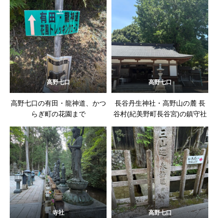
高野七口
高野七口
高野七口の有田・龍神道、かつ
長谷丹生神社・高野山の麓 長
らぎ町の花園まで
谷村(紀美野町長谷宮)の鎮守社
寺社
高野七口