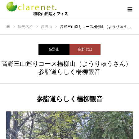
観光名所
高野山
高野三山巡りコース楊柳山（ようりゅうさん） 参詣道らしく楊柳観音
ホーム
高野山
高野七口
高野三山巡りコース楊柳山（ようりゅうさん）
参詣道らしく楊柳観音
参詣道らしく楊柳観音