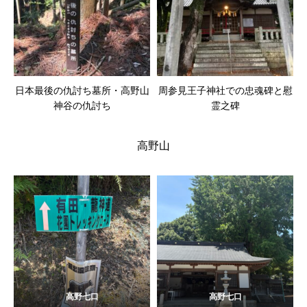
日本最後の仇討ち墓所・高野山
周参見王子神社での忠魂碑と慰
神谷の仇討ち
霊之碑
高野山
高野七口
高野七口