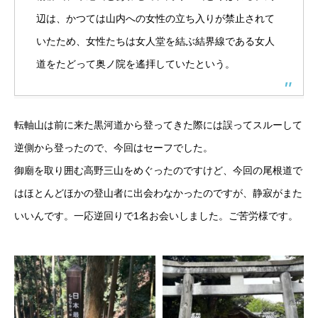
辺は、かつては山内への女性の立ち入りが禁止されて
いたため、女性たちは女人堂を結ぶ結界線である女人
道をたどって奥ノ院を遙拝していたという。
転軸山は前に来た黒河道から登ってきた際には誤ってスルーして
逆側から登ったので、今回はセーフでした。
御廟を取り囲む高野三山をめぐったのですけど、今回の尾根道で
はほとんどほかの登山者に出会わなかったのですが、静寂がまた
いいんです。一応逆回りで1名お会いしました。ご苦労様です。