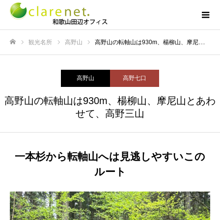
観光名所
高野山
高野山の転軸山は930m、楊柳山、摩尼山とあわせて、高野三山
ホーム
高野山
高野七口
高野山の転軸山は930m、楊柳山、摩尼山とあわ
せて、高野三山
一本杉から転軸山へは見逃しやすいこの
ルート