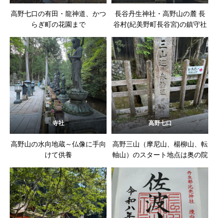
高野七口の有田・龍神道、かつ
長谷丹生神社・高野山の麓 長
らぎ町の花園まで
谷村(紀美野町長谷宮)の鎮守社
寺社
高野七口
高野山の水向地蔵～仏像に手向
高野三山（摩尼山、楊柳山、転
けて供養
軸山）のスタート地点は奥の院