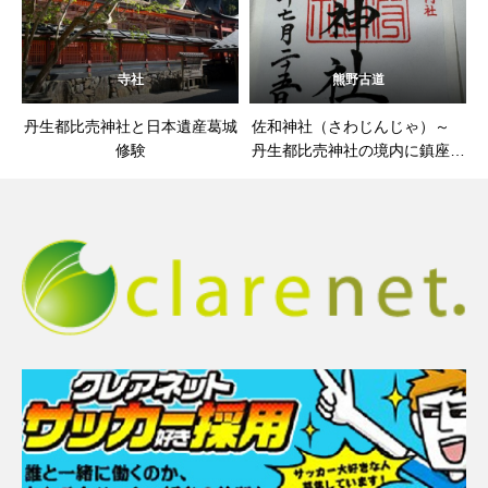
寺社
熊野古道
丹生都比売神社と日本遺産葛城
佐和神社（さわじんじゃ）～
修験
丹生都比売神社の境内に鎮座す
る境内社