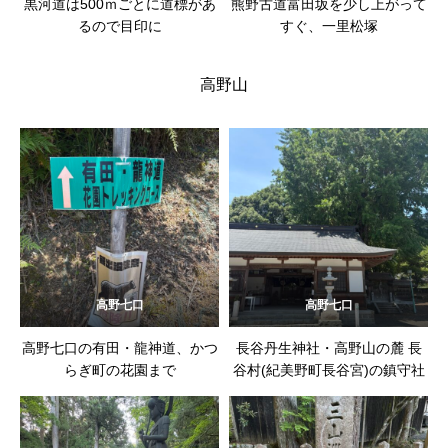
黒河道は500ｍごとに道標があ
熊野古道富田坂を少し上がって
るので目印に
すぐ、一里松塚
高野山
高野七口
高野七口
高野七口の有田・龍神道、かつ
長谷丹生神社・高野山の麓 長
らぎ町の花園まで
谷村(紀美野町長谷宮)の鎮守社