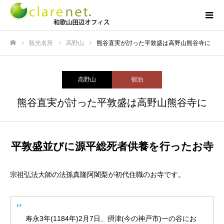
観光名所
高野山
熊谷直実が討った平敦盛は高野山熊谷寺に
ホーム
高野山
宿泊
熊谷直実が討った平敦盛は高野山熊谷寺に
平敦盛並びに源平総死者供養を行ったお寺
宗祖弘法大師の法孫真隆阿闍梨が初代住職のお寺です。
寿永3年(1184年)2月7日、摂津(今の神戸市)一の谷にお