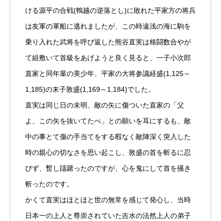
ける源平の合戦(鵯越の逆落とし)に敗れた平家方の将兵
は友軍の軍船に逃れましたが、この時遠浅の海に駒を
乗り入れた武将を呼び返した熊谷直実は格闘数合やが
て組敷いて首級をあげようと良く見ると、一子小次郎
直家と同年輩の美少年、平家の大将参議経盛(1,125～
1,185)の末子敦盛(1,169～1,184)でした。
直実は同じ日の未明、敵の矢に傷ついた直家の「父
よ、この矢を抜いてたべ」との願いを耳にするも、敵
中の事とて傷の手当てをする暇なく敵陣深く突入した
時の親心の切なさを思い起こし、敦盛の首を斬るに忍
びず、暫し躊躇ったのですが、心を鬼にして首を掻き
斬ったのです。
かくて直実はほとほと世の無常を感じて発心し、当時
日本一の上人と尊崇されていた吉水の法然上人の弟子