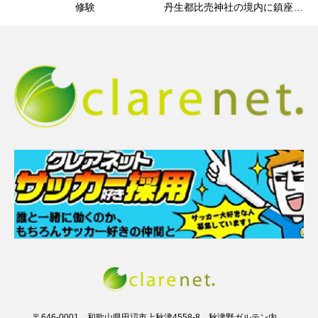
修験
丹生都比売神社の境内に鎮座す
る境内社
〒646-0001 和歌山県田辺市上秋津4558-8 秋津野ガルテン内