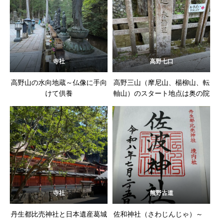
寺社
高野七口
高野山の水向地蔵～仏像に手向
高野三山（摩尼山、楊柳山、転
けて供養
軸山）のスタート地点は奥の院
寺社
熊野古道
丹生都比売神社と日本遺産葛城
佐和神社（さわじんじゃ）～