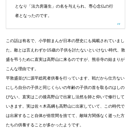
となり「法力房蓮生」の名を与えられ、専心念仏の行
者となったのです。
この話は有名で、小学館まんが日本の歴史にも掲載されていまし
た。敵とは言えわずか15歳の子供を討たないといけない時代、敦
盛を弔うために直実は高野山に来るのですが、熊谷寺の始まりが
こんな理由です。
平敦盛並びに源平総死者供養を行っています、戦だから仕方ない
にしろ自分の子供と同じくらいの年齢の子供の首を取るのはしの
びない、直実はこの後高野山で出家し法然を師と仰いで修行して
いきます。実は佐々木高綱も高野山に出家していて、この時代で
は出家すること自体が俗世間を捨てて、敵味方関係なく逝った方
たちの供養することが多かったようです。