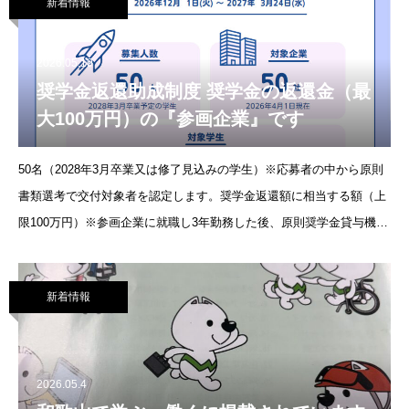
新着情報
2026.05.19
奨学金返還助成制度 奨学金の返還金（最
大100万円）の『参画企業』です
50名（2028年3月卒業又は修了見込みの学生）※応募者の中から原則
書類選考で交付対象者を認定します。奨学金返還額に相当する額（上
限100万円）※参画企業に就職し3年勤務した後、原則奨学金貸与機関
に支払います。クレアネットは参画企業です、応援してい
新着情報
2026.05.4