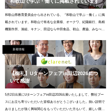
和歌山で学ぶ・働くに掲載されています
和歌山県教育委員会から出されている、『和歌山で学ぶ・働く』に掲
載されています。和歌山で有名な企業様、オークワ、紀陽銀行、島精
機製作所、湊組、キナン、田辺なら中田食品、初山、農協、みなべな
らウメタ、トノハタ、白浜なら明光バス、ホテルシーモア、ホテル系
新着情報
2026.05.3
【御礼】Uターンフェアin田辺2026につ
いて感謝
5月2日出展にUターンフェアin田辺2026出展いたしまして、弊社ブー
スにお立ち寄りいただいた皆様ありがとうございました。拙い説明で
ありましたが強く興味関心をもっていただいた方もいて、嬉しい限り