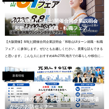
2026.07.29
【大阪開催】8/8(土)開催合同企業説明会
「和歌山UIターン就職・転職フェア」
【大阪開催】8/8(土)開催合同企業説明会「和歌山UIターン就職・転職
フェア」に参加します。ぜひともお越しください、貴重な話もできる
と思います。こんな人におすすめ&#x2705;地方での暮らしや移住に興
味がある方&#x2705;自分らし
新着情報
2026.07.7
職業訓練のアップ 和歌山駅前校での現場
からのお話セミナー