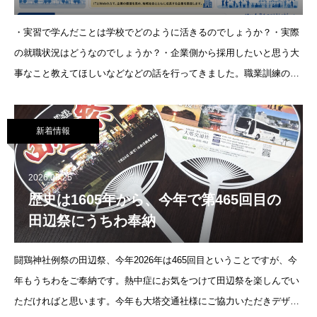
・実習で学んだことは学校でどのように活きるのでしょうか？・実際
の就職状況はどうなのでしょうか？・企業側から採用したいと思う大
事なこと教えてほしいなどなどの話を行ってきました。職業訓練のア
ップ 和歌山駅前校様ありがとう
新着情報
2026.06.25
歴史は1605年から、今年で第465回目の
田辺祭にうちわ奉納
闘鶏神社例祭の田辺祭、今年2026年は465回目ということですが、今
年もうちわをご奉納です。熱中症にお気をつけて田辺祭を楽しんでい
ただければと思います。今年も大塔交通社様にご協力いただきデザイ