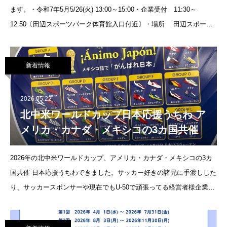
ます。・令和7年5月5/26(火) 13:00～15:00・企業受付 11:30～
12:50〔田辺スポーツパーク体育館入口付近〕・場所 田辺スポーツ
パーク 体育館高校生のみ
新着情報
2026.05.22
北中米ワールドカップ日本応援うちわ ア
メリカ・カナダ・メキシコの3カ国共催
2026年の北中米ワールドカップ、アメリカ・カナダ・メキシコの3カ
国共催 日本応援うちわできました。サッカー好きの諸兄に手渡しした
り、サッカースポンサーや現在でもU-50で頑張ってる経営者様企業な
どにお送りしております、表が予選トーナメントチーム表記になって
い