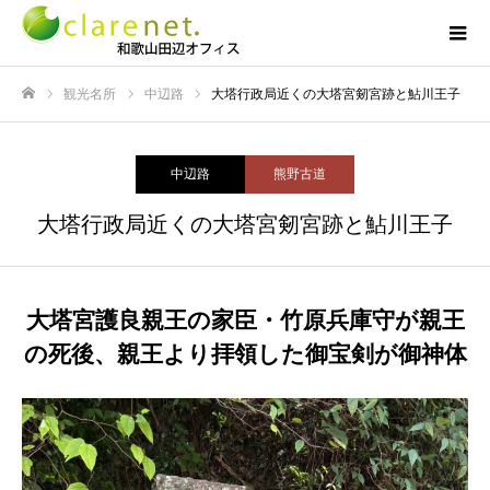
観光名所
中辺路
大塔行政局近くの大塔宮剱宮跡と鮎川王子
ホーム
中辺路
熊野古道
大塔行政局近くの大塔宮剱宮跡と鮎川王子
大塔宮護良親王の家臣・竹原兵庫守が親王
の死後、親王より拝領した御宝剣が御神体