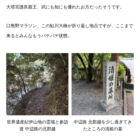
大塔宮護良親王、武にも知にも優れたお方だったそうです。
口熊野マラソン、この鮎川大橋が折り返し地点ですが、ここまで
来るとみんなもうバテバテ状態。
世界遺産紀伊山地の霊場と参詣
中辺路 北郡越を少し過ぎてき
道 中辺路の北郡越
たところの清姫の墓