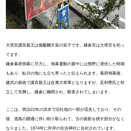
大塔宮護良親王は後醍醐天皇の皇子です、鎌倉宮は大塔宮を祀っ
てます。
鎌倉幕府倒幕に尽力し、倒幕運動の最中には熊野に潜伏した時期
もあり、鮎川の地にも立ち寄ったと伝えられます。幕府倒幕後、
建武の新政で護良親王は征夷大将軍となりますが、足利尊氏と対
立して失脚し、鎌倉に幽閉され、殺害されてしまいます。
ここは、明治22年の洪水で旧社地の一部が流失しており、その
後、道路の開通に伴い削り取られて、古の面影を残す部分がなく
なりました。1874年に対岸の住吉神社に合祀されています。