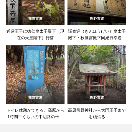
熊野古道
熊野古道
近露王子に徳仁皇太子殿下（現
謹奉迎（きんほうげい）皇太子
在の天皇陛下）行啓
殿下・秋篠宮殿下同妃行幸遊ば
さる、高原熊野神社
熊野古道
熊野古道
トイレ休憩ができる、高原から
高原熊野神社から大門王子まで
1時間半くらいの中辺路の十丈
を頑張る
王子