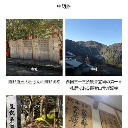
中辺路
寺社
寺社
熊野速玉大社さんの熊野御幸
西国三十三所観音霊場の第一番
札所である那智山青岸渡寺